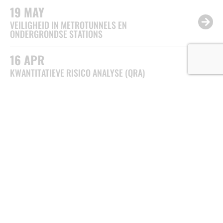
19
MAY
VEILIGHEID IN METROTUNNELS EN
ONDERGRONDSE STATIONS
16
APR
KWANTITATIEVE RISICO ANALYSE (QRA)
KENNISPLATFORM TUNNELVEILIGHEID
(KPT)
Van der Burghweg 2
2600 AN Delft
085 4862 402
info@kennisplatformtunnelveiligheid.nl