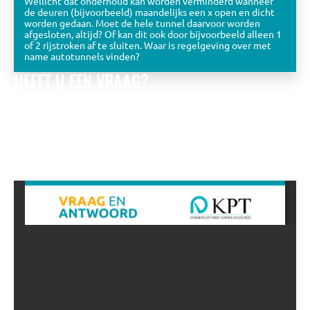
Wellicht dat onderhoud kan worden verminderd wanneer
de deuren (bijvoorbeeld) maandelijks een x open en dicht
worden gedaan. Moet de hele tunnel daarvoor worden
afgesloten, altijd? Of kan dit ook door bijvoorbeeld alleen 1
of 2 rijstroken af te sluiten. Waar is regelgeving over met
name autotunnels vinden?
HEEFT U EEN VRAAG?
Bekijk de eerder gestelde vragen óf stel zelf een vraag aan
het KPT team.
Wij zullen u zo snel mogelijk beantwoorden met
een zo uitgebreid mogelijk antwoord.
NAAR DE VRAGEN DATABASE