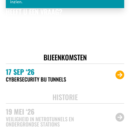
inzien.
HEEFT U EEN VRAAG?
Bekijk de eerder gestelde vragen óf stel zelf een vraag aan
het KPT team.
Wij zullen u zo snel mogelijk beantwoorden met
een zo uitgebreid mogelijk antwoord.
NAAR HET VRAGENFORMULIER
BIJEENKOMSTEN
17
SEP ‘26
CYBERSECURITY BIJ TUNNELS
HISTORIE
19
MEI ‘26
VEILIGHEID IN METROTUNNELS EN
ONDERGRONDSE STATIONS