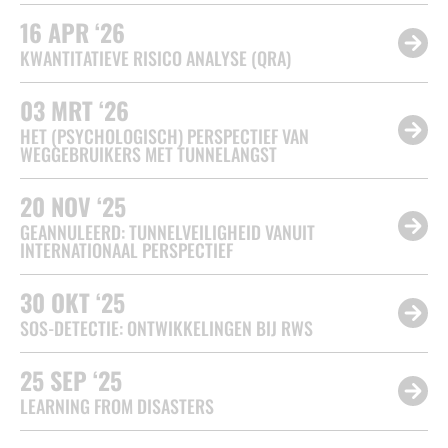
16
APR ‘26
KWANTITATIEVE RISICO ANALYSE (QRA)
03
MRT ‘26
OVER
HET (PSYCHOLOGISCH) PERSPECTIEF VAN
WEGGEBRUIKERS MET TUNNELANGST
BIJEENKOMSTEN
20
NOV ‘25
GEANNULEERD: TUNNELVEILIGHEID VANUIT
INTERNATIONAAL PERSPECTIEF
KENNISBANK
30
OKT ‘25
SOS-DETECTIE: ONTWIKKELINGEN BIJ RWS
VRAGEN
25
SEP ‘25
LEARNING FROM DISASTERS
CONTACT