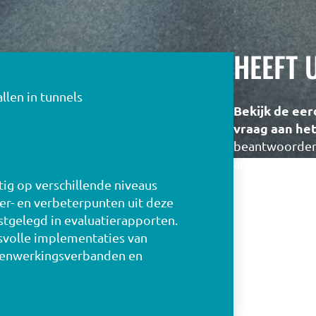
HEEFT 
llen in tunnels
Bekijk de eer
vraag aan he
beantwoorden 
antwoord.
ig op verschillende niveaus
er- en verbeterpunten uit deze
tgelegd in evaluatierapporten.
svolle implementaties van
menwerkingsverbanden en