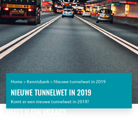
Home
>
Kennisbank
>
Nieuwe tunnelwet in 2019
NIEUWE TUNNELWET IN 2019
Komt er een nieuwe tunnelwet in 2019?
HEEFT U EEN VRAAG?
Bekijk de eerder gestelde vragen óf stel zelf een vraag aan
het KPT team.
Wij zullen u zo snel mogelijk beantwoorden met
een zo uitgebreid mogelijk antwoord.