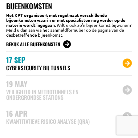
BIJEENKOMSTEN
Het KPT organiseert met regelmaat verschillende
bijeenkomsten waarin er met specialisten nog verder op de
materie wordt ingegaan.
Wilt u ook zo’n bijeenkomst bijwonen?
Meld u dan aan via het aanmeldformulier op de pagina van de
desbetreffende bijeenkomst.
BEKIJK ALLE BIJEENKOMSTEN
17
SEP
CYBERSECURITY BIJ TUNNELS
19
MAY
VEILIGHEID IN METROTUNNELS EN
ONDERGRONDSE STATIONS
16
APR
KWANTITATIEVE RISICO ANALYSE (QRA)