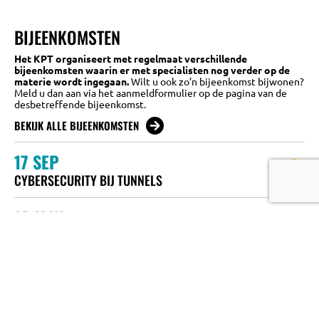
BIJEENKOMSTEN
Het KPT organiseert met regelmaat verschillende
bijeenkomsten waarin er met specialisten nog verder op de
materie wordt ingegaan.
Wilt u ook zo’n bijeenkomst bijwonen?
Meld u dan aan via het aanmeldformulier op de pagina van de
desbetreffende bijeenkomst.
BEKIJK ALLE BIJEENKOMSTEN
17
SEP
CYBERSECURITY BIJ TUNNELS
19
MAY
VEILIGHEID IN METROTUNNELS EN
ONDERGRONDSE STATIONS
16
APR
KWANTITATIEVE RISICO ANALYSE (QRA)