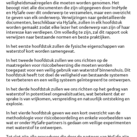
veiligheidsmaatregelen die moeten worden genomen. Het
beoogt niet alle documenten die zijn uitgegeven door InsHyde
en HySafe over dit onderwerp te verzamelen, maar een overzicht
te geven van elk onderwerp. Verwijzingen naar gedetailleerde
documenten, beschikbaar via HySafe, zullen in elk hoofdstuk
worden gemaakt zodat elke lezer het onderwerp van zijn of haar
interesse kan verdiepen. Om volledig te zijn, zal dit rapport ook
verwijzen naar bestaande normen en beste praktijken.
In het eerste hoofdstuk zullen de fysische eigenschappen van
waterstof kort worden samengevat.
In het tweede hoofdstuk zullen we ons richten op de
maatregelen voor risicobeheersing die moeten worden
toegepast voor een veilig gebruik van waterstof binnenshuis. Dit
hoofdstuk heeft tot doel de veiligheid van bestaande systemen
te verbeteren en een veilig systeem geïntegreerd te ontwerpen.
In het derde hoofdstuk zullen we ons richten op het gedrag van
waterstof in potentieel ongevalsituaties, wat betekent dat er
sprake is van vrijkomen, verspreiding en natuurlijk ontsteking en
explosie.
In het vierde hoofdstuk geven we een kort overzicht van de
methodologie voor risicobeoordeling en enkele voorbeelden van
wat er onder HySafe-partners is gedaan om veilige experimenten
met waterstof te ontwerpen.
Tot slot zijn alle procedures die door de partners van HySafe zijn