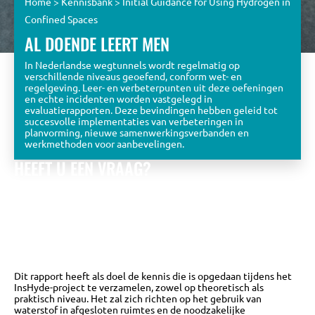
Home
>
Kennisbank
>
Initial Guidance for Using Hydrogen in
Confined Spaces
AL DOENDE LEERT MEN
In Nederlandse wegtunnels wordt regelmatig op
verschillende niveaus geoefend, conform wet- en
regelgeving. Leer- en verbeterpunten uit deze oefeningen
en echte incidenten worden vastgelegd in
evaluatierapporten. Deze bevindingen hebben geleid tot
succesvolle implementaties van verbeteringen in
planvorming, nieuwe samenwerkingsverbanden en
werkmethoden voor aanbevelingen.
HEEFT U EEN VRAAG?
Bekijk de eerder gestelde vragen óf stel zelf een vraag aan
het KPT team.
Wij zullen u zo snel mogelijk beantwoorden met
een zo uitgebreid mogelijk antwoord.
NAAR DE VRAGEN DATABASE
Dit rapport heeft als doel de kennis die is opgedaan tijdens het
InsHyde-project te verzamelen, zowel op theoretisch als
praktisch niveau. Het zal zich richten op het gebruik van
waterstof in afgesloten ruimtes en de noodzakelijke