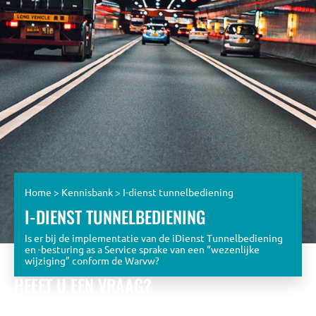
Home
>
Kennisbank
>
I-dienst tunnelbediening
I-DIENST TUNNELBEDIENING
Is er bij de implementatie van de iDienst Tunnelbediening
en -besturing as a Service sprake van een “wezenlijke
wijziging” conform de Warvw?
HEEFT U EEN VRAAG?
Bekijk de eerder gestelde vragen óf stel zelf een vraag aan