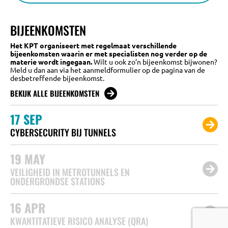
BIJEENKOMSTEN
Het KPT organiseert met regelmaat verschillende
bijeenkomsten waarin er met specialisten nog verder op de
materie wordt ingegaan.
Wilt u ook zo’n bijeenkomst bijwonen?
Meld u dan aan via het aanmeldformulier op de pagina van de
desbetreffende bijeenkomst.
BEKIJK ALLE BIJEENKOMSTEN
17
SEP
CYBERSECURITY BIJ TUNNELS
19
MAY
VEILIGHEID IN METROTUNNELS EN
ONDERGRONDSE STATIONS
16
APR
KWANTITATIEVE RISICO ANALYSE (QRA)