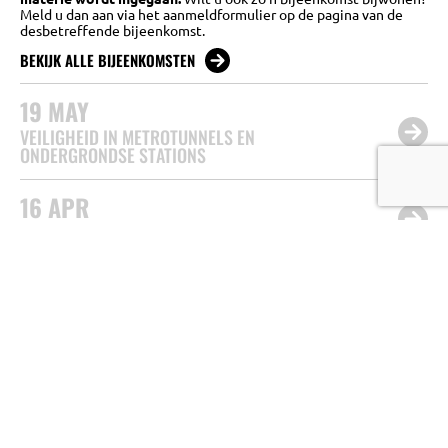
Meld u dan aan via het aanmeldformulier op de pagina van de
desbetreffende bijeenkomst.
BEKIJK ALLE BIJEENKOMSTEN
19
MAY
VEILIGHEID IN METROTUNNELS EN
ONDERGRONDSE STATIONS
16
APR
KWANTITATIEVE RISICO ANALYSE (QRA)
03
MAR
HET (PSYCHOLOGISCH) PERSPECTIEF VAN
WEGGEBRUIKERS MET TUNNELANGST