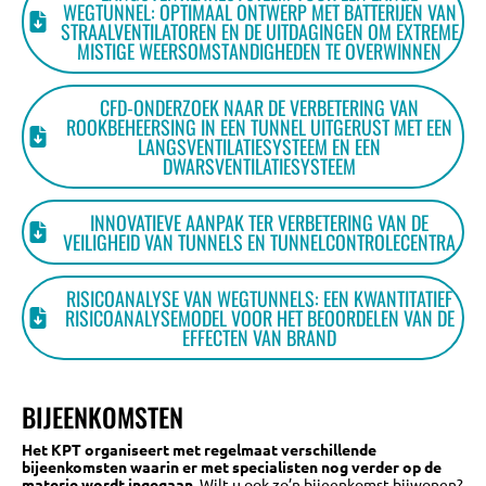
WEGTUNNEL: OPTIMAAL ONTWERP MET BATTERIJEN VAN
STRAALVENTILATOREN EN DE UITDAGINGEN OM EXTREME
MISTIGE WEERSOMSTANDIGHEDEN TE OVERWINNEN
CFD-ONDERZOEK NAAR DE VERBETERING VAN
ROOKBEHEERSING IN EEN TUNNEL UITGERUST MET EEN
LANGSVENTILATIESYSTEEM EN EEN
DWARSVENTILATIESYSTEEM
INNOVATIEVE AANPAK TER VERBETERING VAN DE
VEILIGHEID VAN TUNNELS EN TUNNELCONTROLECENTRA
RISICOANALYSE VAN WEGTUNNELS: EEN KWANTITATIEF
RISICOANALYSEMODEL VOOR HET BEOORDELEN VAN DE
EFFECTEN VAN BRAND
BIJEENKOMSTEN
Het KPT organiseert met regelmaat verschillende
bijeenkomsten waarin er met specialisten nog verder op de
materie wordt ingegaan.
Wilt u ook zo’n bijeenkomst bijwonen?