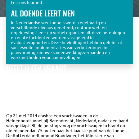
Lessons learned
AL DOENDE LEERT MEN
In Nederlandse wegtunnels wordt regelmatig op
verschillende niveaus geoefend, conform wet- en
regelgeving. Leer- en verbeterpunten uit deze oefeningen
en echte incidenten worden vastgelegd in
evaluatierapporten. Deze bevindingen hebben geleid tot
succesvolle implementaties van verbeteringen in
planvorming, nieuwe samenwerkingsverbanden en
werkmethoden voor aanbevelingen.
HEEFT U EEN VRAAG?
Bekijk de eerder gestelde vragen óf stel zelf een vraag aan
het KPT team.
Wij zullen u zo snel mogelijk beantwoorden met
een zo uitgebreid mogelijk antwoord.
NAAR DE VRAGEN DATABASE
Op 21 mei 2014 crashte een vrachtwagen in de
Heinenoordtunnel bij Barendrecht, Nederland, nadat een band
was geklapt. Bij de botsing vloog de vrachtwagen in brand en
gleed meer dan 75 meter naar het laagste punt van de tunnel.
De Rotterdam-Rijnmond Brandweer, het Ministerie van