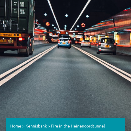
Home
>
Kennisbank
>
Fire in the Heinenoordtunnel –