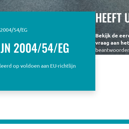
HEEFT 
n 2004/54/EG
Bekijk de eer
IJN 2004/54/EG
vraag aan he
beantwoorden 
antwoord.
erd op voldoen aan EU-richtlijn