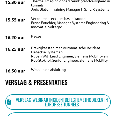
Thermal Imaging ondersteunt brandveiligheid in
15.30 uur
KENNISBANK
tunnels
Joris Blaton, Training Manager ITS, FLIR Systems
Verkeersdetectie m.b.v. infrarood
15.55 uur
VRAGEN
Franc Fouchier, Manager Systems Engineering &
Innovatie, Soltegro
Pauze
16.20 uur
CONTACT
Praktijktesten met Automatische Incident
16.25 uur
Detectie Systemen
Ruben Wit, Lead Engineer, Siemens Mobility en
Rob Stokhof, Senior Engineer, Siemens Mobility
Wrap up en afsluiting
16.50 uur
VERSLAG & PRESENTATIES
VERSLAG WEBINAR INCIDENTDETECTIEMETHODIEKEN IN
EUROPESE TUNNELS