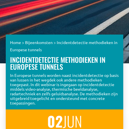
Home
>
Bijeenkomsten
>
Incidentdetectie methodieken in
Europese tunnels
INCIDENTDETECTIE METHODIEKEN IN
EUROPESE TUNNELS
In Europese tunnels worden naast incidentdetectie op basis
van lussen in het wegdek ook andere methodieken
toegepast. In dit webinar is ingegaan op incidentdetectie
middels video-analyse, thermische beeldanalyse,
radartechniek en zelfs geluidsanalyse. De methodieken zijn
uitgebreid toegelicht en ondersteund met concrete
toepassingen.
02
JUN