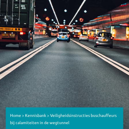
Home
>
Kennisbank
>
Veiligheidsinstructies buschauffeurs
bij calamiteiten in de wegtunnel