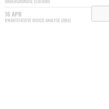
ONDERGRONDSE STATIONS
16
APR
KWANTITATIEVE RISICO ANALYSE (QRA)
03
MAR
HET (PSYCHOLOGISCH) PERSPECTIEF VAN
WEGGEBRUIKERS MET TUNNELANGST
KENNISPLATFORM TUNNELVEILIGHEID
(KPT)
Van der Burghweg 2
2600 AN Delft
085 4862 402
info@kennisplatformtunnelveiligheid.nl