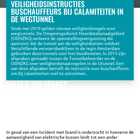
VEILIGHEIDSINSTRUCTIES
BUSCHAUFFEURS BIJ CALAMITEITEN IN
DE WEGTUNNEL
Sinds mei 2019 gelden nieuwe veiligheidsregels voor
wegtunnels. De Omgevingsdienst Noordzeekanaalgebied
(ODNZKG) verleent de openstellingsvergunning die
aantoont dat de tunnel aan de veiligheidseisen voldoet.
Verschillende vervoersbedrijven in de regio Amsterdam
gebruiken deze tunnels voor hun busdiensten. In 2015 zijn
afspraken gemaakt tussen de Tunnelbeheerder en de
ODNZKG over veiligheidsmaatregelen in de IJtunnel. Een
van deze afspraken betreft de instructie voor buschauffeurs
om bij calamiteiten snel te ontruimen.
HEEFT U EEN VRAAG?
Bekijk de eerder gestelde vragen óf stel zelf een vraag aan
het KPT team.
Wij zullen u zo snel mogelijk beantwoorden met
een zo uitgebreid mogelijk antwoord.
NAAR DE VRAGEN DATABASE
In geval van een incident met brand is onderzocht in hoeverre de
aanwezigheid van elektrische bussen leidt tot een ander