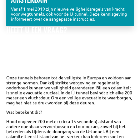
Vanaf 1 mei 2019 zijn nieuwe veiligheidsregels van kracht
voor wegtunnels, ook voor de IJ-tunnel. Deze kennisgeving
informeert over de aangepaste instructies.
HEEFT U EEN VRAAG?
Bekijk de eerder gestelde vragen óf stel zelf een vraag aan
het KPT team.
Wij zullen u zo snel mogelijk beantwoorden met
een zo uitgebreid mogelijk antwoord.
NAAR DE VRAGEN DATABASE
Onze tunnels behoren tot de veiligste in Europa en voldoen aan
strenge normen. Dankzij strikte wetgeving en regelmatig
onderhoud kunnen we veiligheid garanderen. Bij een calamiteit
is snelle evacuatie cruciaal. In de IJ-tunnel bevindt zich elke 200
meter een vluchtdeur. Om een veilige evacuatie te waarborgen,
mag het niet te druk worden bij deze deuren.
Wat betekent dit?
Houd ongeveer 200 meter (circa 15 seconden) afstand van
andere openbaar vervoerbussen en touringcars, zowel bij het
betreden als tijdens de doorgang van de IJ-tunnel. Bij een
calamiteit en stilstand van het verkeer kan iedereen snel en