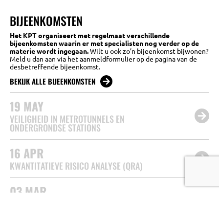
BIJEENKOMSTEN
Het KPT organiseert met regelmaat verschillende
bijeenkomsten waarin er met specialisten nog verder op de
materie wordt ingegaan.
Wilt u ook zo’n bijeenkomst bijwonen?
Meld u dan aan via het aanmeldformulier op de pagina van de
desbetreffende bijeenkomst.
BEKIJK ALLE BIJEENKOMSTEN
19
MAY
VEILIGHEID IN METROTUNNELS EN
ONDERGRONDSE STATIONS
16
APR
KWANTITATIEVE RISICO ANALYSE (QRA)
03
MAR
HET (PSYCHOLOGISCH) PERSPECTIEF VAN
WEGGEBRUIKERS MET TUNNELANGST