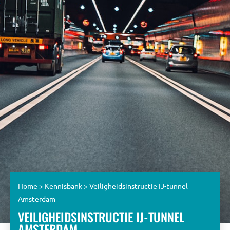
Home
>
Kennisbank
>
Veiligheidsinstructie IJ-tunnel
Amsterdam
VEILIGHEIDSINSTRUCTIE IJ-TUNNEL
AMSTERDAM