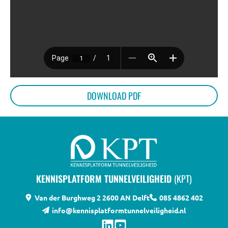
BIJEENKOMSTEN
KENNISBANK
VRAGEN
DOWNLOAD PDF
CONTACT
KENNISPLATFORM TUNNELVEILIGHEID
(KPT)
Van der Burghweg 2
2600 AN Delft
085 4862 402
info@kennisplatformtunnelveiligheid.nl