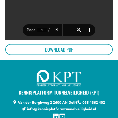
BIJEENKOMSTEN
KENNISBANK
VRAGEN
DOWNLOAD PDF
CONTACT
KENNISPLATFORM TUNNELVEILIGHEID
(KPT)
Van der Burghweg 2
2600 AN Delft
085 4862 402
info@kennisplatformtunnelveiligheid.nl