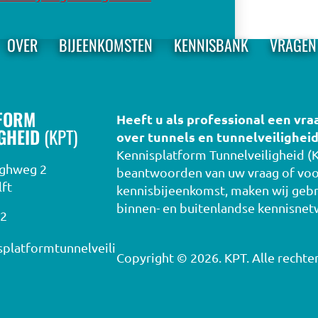
OVER
BIJEENKOMSTEN
KENNISBANK
VRAGEN
FORM
Heeft u als professional een vra
IGHEID
(KPT)
over tunnels en tunnelveiligheid
Kennisplatform Tunnelveiligheid (K
rghweg 2
beantwoorden van uw vraag of voo
ft
kennisbijeenkomst, maken wij gebr
OVER
binnen- en buitenlandse kennisnet
02
platformtunnelveili
Copyright © 2026. KPT. Alle recht
BIJEENKOMSTEN