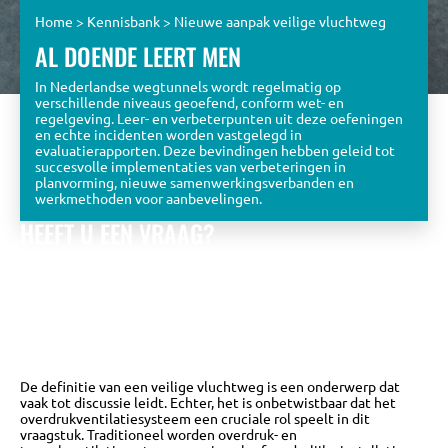
Home
>
Kennisbank
>
Nieuwe aanpak veilige vluchtweg
AL DOENDE LEERT MEN
In Nederlandse wegtunnels wordt regelmatig op
verschillende niveaus geoefend, conform wet- en
regelgeving. Leer- en verbeterpunten uit deze oefeningen
en echte incidenten worden vastgelegd in
evaluatierapporten. Deze bevindingen hebben geleid tot
succesvolle implementaties van verbeteringen in
planvorming, nieuwe samenwerkingsverbanden en
werkmethoden voor aanbevelingen.
HEEFT U EEN VRAAG?
Bekijk de eerder gestelde vragen óf stel zelf een vraag aan
het KPT team.
Wij zullen u zo snel mogelijk beantwoorden met
een zo uitgebreid mogelijk antwoord.
NAAR DE VRAGEN DATABASE
De definitie van een veilige vluchtweg is een onderwerp dat
vaak tot discussie leidt. Echter, het is onbetwistbaar dat het
overdrukventilatiesysteem een cruciale rol speelt in dit
vraagstuk. Traditioneel worden overdruk- en