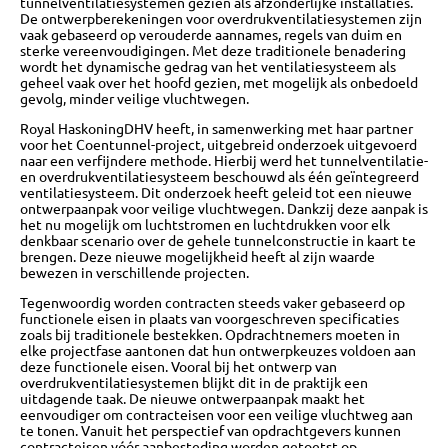
tunnelventilatiesystemen gezien als afzonderlijke installaties.
De ontwerpberekeningen voor overdrukventilatiesystemen zijn
vaak gebaseerd op verouderde aannames, regels van duim en
sterke vereenvoudigingen. Met deze traditionele benadering
wordt het dynamische gedrag van het ventilatiesysteem als
geheel vaak over het hoofd gezien, met mogelijk als onbedoeld
gevolg, minder veilige vluchtwegen.
Royal HaskoningDHV heeft, in samenwerking met haar partner
voor het Coentunnel-project, uitgebreid onderzoek uitgevoerd
naar een verfijndere methode. Hierbij werd het tunnelventilatie-
en overdrukventilatiesysteem beschouwd als één geïntegreerd
ventilatiesysteem. Dit onderzoek heeft geleid tot een nieuwe
ontwerpaanpak voor veilige vluchtwegen. Dankzij deze aanpak is
het nu mogelijk om luchtstromen en luchtdrukken voor elk
denkbaar scenario over de gehele tunnelconstructie in kaart te
brengen. Deze nieuwe mogelijkheid heeft al zijn waarde
bewezen in verschillende projecten.
Tegenwoordig worden contracten steeds vaker gebaseerd op
functionele eisen in plaats van voorgeschreven specificaties
zoals bij traditionele bestekken. Opdrachtnemers moeten in
elke projectfase aantonen dat hun ontwerpkeuzes voldoen aan
deze functionele eisen. Vooral bij het ontwerp van
overdrukventilatiesystemen blijkt dit in de praktijk een
uitdagende taak. De nieuwe ontwerpaanpak maakt het
eenvoudiger om contracteisen voor een veilige vluchtweg aan
te tonen. Vanuit het perspectief van opdrachtgevers kunnen
contracteisen vóór aanbesteding worden getoetst op