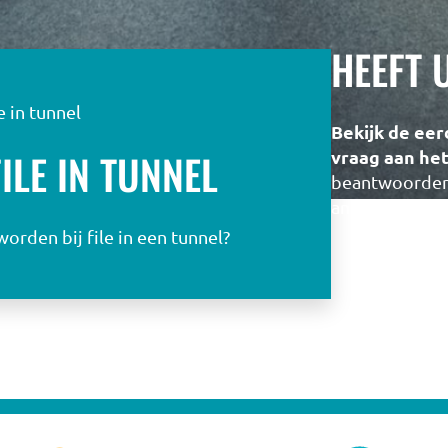
HEEFT 
e in tunnel
Bekijk de eer
ILE IN TUNNEL
vraag aan he
beantwoorden 
antwoord.
rden bij file in een tunnel?