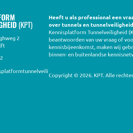
FORM
Heeft u als professional een vra
IGHEID
(KPT)
over tunnels en tunnelveiligheid
KENNISBANK
Kennisplatform Tunnelveiligheid (K
rghweg 2
beantwoorden van uw vraag of voo
ft
kennisbijeenkomst, maken wij gebr
binnen- en buitenlandse kennisnet
02
VRAGEN
platformtunnelveili
Copyright © 2026. KPT. Alle recht
CONTACT