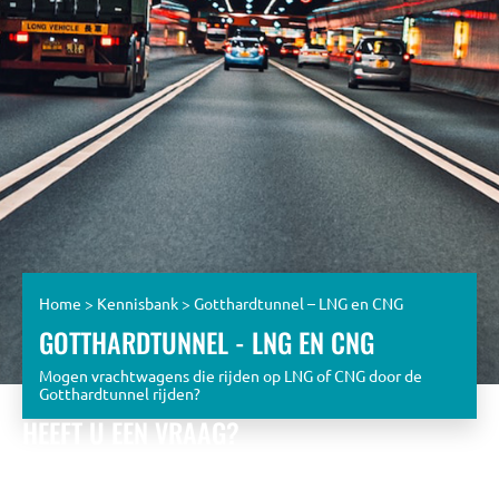
Home
>
Kennisbank
>
Gotthardtunnel – LNG en CNG
GOTTHARDTUNNEL - LNG EN CNG
Mogen vrachtwagens die rijden op LNG of CNG door de
Gotthardtunnel rijden?
HEEFT U EEN VRAAG?
Bekijk de eerder gestelde vragen óf stel zelf een vraag aan
het KPT team.
Wij zullen u zo snel mogelijk beantwoorden met