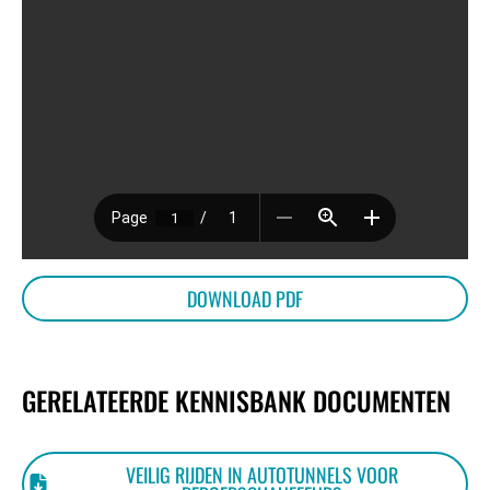
OVER
BIJEENKOMSTEN
KENNISBANK
DOWNLOAD PDF
VRAGEN
GERELATEERDE KENNISBANK DOCUMENTEN
CONTACT
VEILIG RIJDEN IN AUTOTUNNELS VOOR