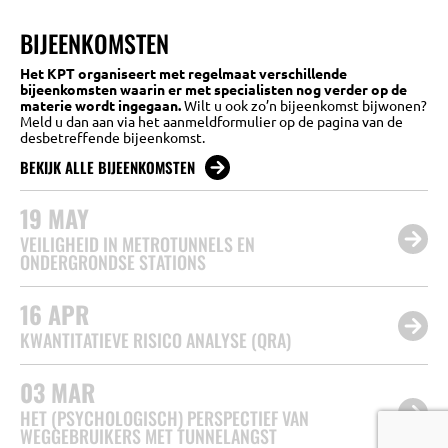
BIJEENKOMSTEN
Het KPT organiseert met regelmaat verschillende
bijeenkomsten waarin er met specialisten nog verder op de
materie wordt ingegaan.
Wilt u ook zo’n bijeenkomst bijwonen?
Meld u dan aan via het aanmeldformulier op de pagina van de
desbetreffende bijeenkomst.
BEKIJK ALLE BIJEENKOMSTEN
19
MAY
VEILIGHEID IN METROTUNNELS EN
ONDERGRONDSE STATIONS
16
APR
KWANTITATIEVE RISICO ANALYSE (QRA)
03
MAR
HET (PSYCHOLOGISCH) PERSPECTIEF VAN
WEGGEBRUIKERS MET TUNNELANGST