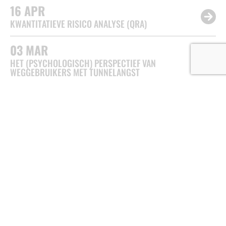
16
APR
KWANTITATIEVE RISICO ANALYSE (QRA)
03
MAR
HET (PSYCHOLOGISCH) PERSPECTIEF VAN
WEGGEBRUIKERS MET TUNNELANGST
KENNISPLATFORM TUNNELVEILIGHEID
(KPT)
Van der Burghweg 2
2600 AN Delft
085 4862 402
info@kennisplatformtunnelveiligheid.nl