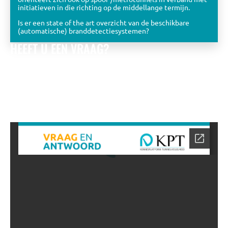
initiatieven in die richting op de middellange termijn.
Is er een state of the art overzicht van de beschikbare
(automatische) branddetectiesystemen?
HEEFT U EEN VRAAG?
Bekijk de eerder gestelde vragen óf stel zelf een vraag aan
het KPT team.
Wij zullen u zo snel mogelijk beantwoorden met
een zo uitgebreid mogelijk antwoord.
NAAR DE VRAGEN DATABASE