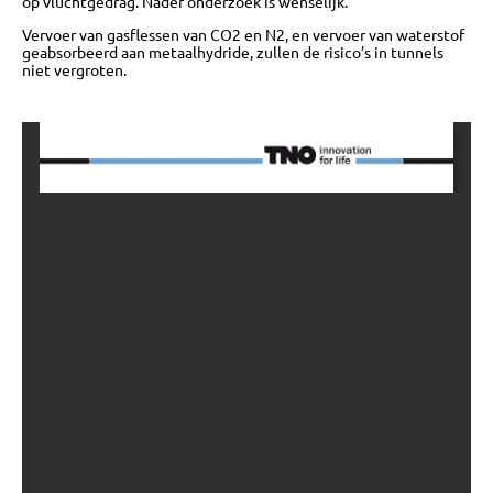
op vluchtgedrag. Nader onderzoek is wenselijk.
OVER
Vervoer van gasflessen van CO2 en N2, en vervoer van waterstof
geabsorbeerd aan metaalhydride, zullen de risico’s in tunnels
niet vergroten.
BIJEENKOMSTEN
KENNISBANK
VRAGEN
CONTACT