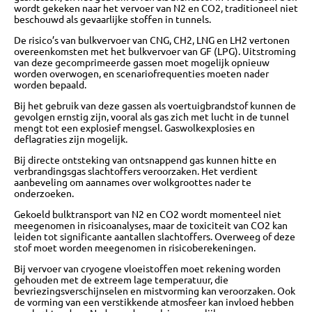
wordt gekeken naar het vervoer van N2 en CO2, traditioneel niet
beschouwd als gevaarlijke stoffen in tunnels.
De risico’s van bulkvervoer van CNG, CH2, LNG en LH2 vertonen
overeenkomsten met het bulkvervoer van GF (LPG). Uitstroming
van deze gecomprimeerde gassen moet mogelijk opnieuw
worden overwogen, en scenariofrequenties moeten nader
worden bepaald.
Bij het gebruik van deze gassen als voertuigbrandstof kunnen de
gevolgen ernstig zijn, vooral als gas zich met lucht in de tunnel
mengt tot een explosief mengsel. Gaswolkexplosies en
deflagraties zijn mogelijk.
Bij directe ontsteking van ontsnappend gas kunnen hitte en
verbrandingsgas slachtoffers veroorzaken. Het verdient
aanbeveling om aannames over wolkgroottes nader te
onderzoeken.
Gekoeld bulktransport van N2 en CO2 wordt momenteel niet
meegenomen in risicoanalyses, maar de toxiciteit van CO2 kan
leiden tot significante aantallen slachtoffers. Overweeg of deze
stof moet worden meegenomen in risicoberekeningen.
Bij vervoer van cryogene vloeistoffen moet rekening worden
gehouden met de extreem lage temperatuur, die
bevriezingsverschijnselen en mistvorming kan veroorzaken. Ook
de vorming van een verstikkende atmosfeer kan invloed hebben