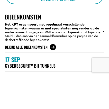
BIJEENKOMSTEN
Het KPT organiseert met regelmaat verschillende
bijeenkomsten waarin er met specialisten nog verder op de
materie wordt ingegaan.
Wilt u ook zo’n bijeenkomst bijwonen?
Meld u dan aan via het aanmeldformulier op de pagina van de
desbetreffende bijeenkomst.
BEKIJK ALLE BIJEENKOMSTEN
17
SEP
CYBERSECURITY BIJ TUNNELS
19
MAY
VEILIGHEID IN METROTUNNELS EN
ONDERGRONDSE STATIONS
16
APR
KWANTITATIEVE RISICO ANALYSE (QRA)