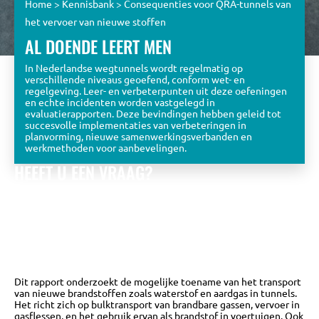
Home
>
Kennisbank
>
Consequenties voor QRA-tunnels van
het vervoer van nieuwe stoffen
AL DOENDE LEERT MEN
In Nederlandse wegtunnels wordt regelmatig op
verschillende niveaus geoefend, conform wet- en
regelgeving. Leer- en verbeterpunten uit deze oefeningen
en echte incidenten worden vastgelegd in
evaluatierapporten. Deze bevindingen hebben geleid tot
succesvolle implementaties van verbeteringen in
planvorming, nieuwe samenwerkingsverbanden en
werkmethoden voor aanbevelingen.
HEEFT U EEN VRAAG?
Bekijk de eerder gestelde vragen óf stel zelf een vraag aan
het KPT team.
Wij zullen u zo snel mogelijk beantwoorden met
een zo uitgebreid mogelijk antwoord.
NAAR DE VRAGEN DATABASE
Dit rapport onderzoekt de mogelijke toename van het transport
van nieuwe brandstoffen zoals waterstof en aardgas in tunnels.
Het richt zich op bulktransport van brandbare gassen, vervoer in
gasflessen, en het gebruik ervan als brandstof in voertuigen. Ook