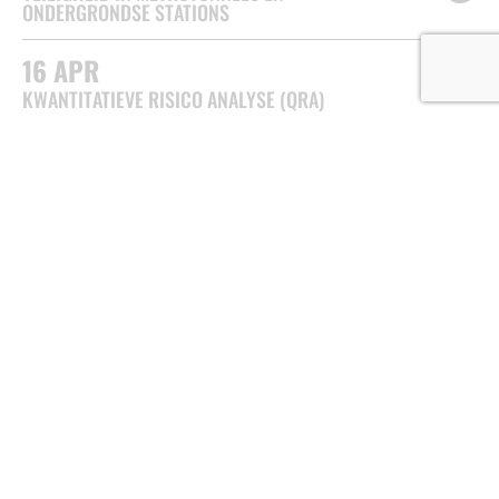
ONDERGRONDSE STATIONS
16
APR
KWANTITATIEVE RISICO ANALYSE (QRA)
03
MAR
HET (PSYCHOLOGISCH) PERSPECTIEF VAN
WEGGEBRUIKERS MET TUNNELANGST
KENNISPLATFORM TUNNELVEILIGHEID
(KPT)
Van der Burghweg 2
2600 AN Delft
085 4862 402
info@kennisplatformtunnelveiligheid.nl