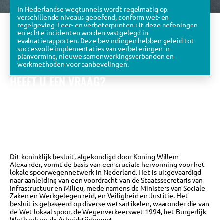
In Nederlandse wegtunnels wordt regelmatig op
verschillende niveaus geoefend, conform wet- en
regelgeving. Leer- en verbeterpunten uit deze oefeningen
en echte incidenten worden vastgelegd in
evaluatierapporten. Deze bevindingen hebben geleid tot
succesvolle implementaties van verbeteringen in
planvorming, nieuwe samenwerkingsverbanden en
werkmethoden voor aanbevelingen.
HEEFT U EEN VRAAG?
Bekijk de eerder gestelde vragen óf stel zelf een vraag aan
het KPT team.
Wij zullen u zo snel mogelijk beantwoorden met
een zo uitgebreid mogelijk antwoord.
NAAR DE VRAGEN DATABASE
Dit koninklijk besluit, afgekondigd door Koning Willem-
Alexander, vormt de basis van een cruciale hervorming voor het
lokale spoorwegennetwerk in Nederland. Het is uitgevaardigd
naar aanleiding van een voordracht van de Staatssecretaris van
Infrastructuur en Milieu, mede namens de Ministers van Sociale
Zaken en Werkgelegenheid, en Veiligheid en Justitie. Het
besluit is gebaseerd op diverse wetsartikelen, waaronder die van
de Wet lokaal spoor, de Wegenverkeerswet 1994, het Burgerlijk
Wetboek en de Arbeidstijdenwet.