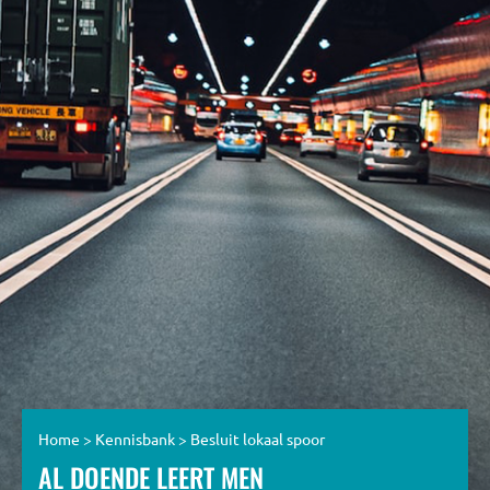
Home
>
Kennisbank
>
Besluit lokaal spoor
AL DOENDE LEERT MEN