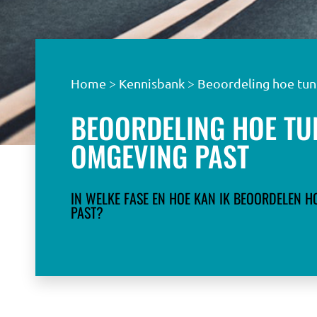
Home
>
Kennisbank
>
Beoordeling hoe tun
BEOORDELING HOE TU
OMGEVING PAST
IN WELKE FASE EN HOE KAN IK BEOORDELEN H
PAST?