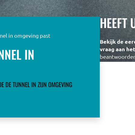
HEEFT 
nel in omgeving past
Bekijk de eer
NNEL IN
vraag aan he
beantwoorden 
antwoord.
OE DE TUNNEL IN ZIJN OMGEVING