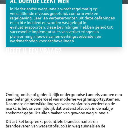
AL DOENDE LEERT MEN
In Nederlandse wegtunnels wordt regelmatig op
verschillende niveaus geoefend, conform wet- en
regelgeving. Leer- en verbeterpunten uit deze oefeningen
en echte incidenten worden vastgelegd in
evaluatierapporten. Deze bevindingen hebben geleid tot
succesvolle implementaties van verbeteringen in
planvorming, nieuwe samenwerkingsverbanden en
werkmethoden voor aanbevelingen.
HEEFT U EEN VRAAG?
Bekijk de eerder gestelde vragen óf stel zelf een vraag aan
het KPT team.
Wij zullen u zo snel mogelijk beantwoorden met
een zo uitgebreid mogelijk antwoord.
NAAR DE VRAGEN DATABASE
Ondergrondse of gedeeltelijk ondergrondse tunnels vormen een
zeer belangrijk onderdeel van moderne wegtransportsystemen.
Naarmate de ontwikkeling van waterstofauto’s vordert op de
markt, is het onvermijdelijk dat waterstofauto’s in de nabije
toekomst gebruik zullen maken van gewone weg tunnels.
Dit artikel bespreekt potentiële brandscenario’s en
brandgevaren van waterstofauto’s in weg tunnels en de