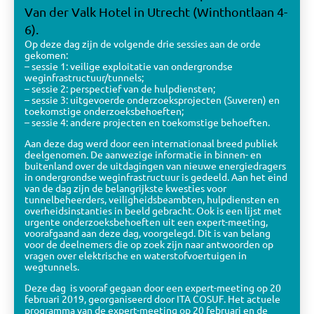
Van der Valk Hotel in Utrecht (Winthontlaan 4-
6).
Op deze dag zijn de volgende drie sessies aan de orde
gekomen:
– sessie 1: veilige exploitatie van ondergrondse
weginfrastructuur/tunnels;
– sessie 2: perspectief van de hulpdiensten;
– sessie 3: uitgevoerde onderzoeksprojecten (Suveren) en
toekomstige onderzoeksbehoeften;
– sessie 4: andere projecten en toekomstige behoeften.
Aan deze dag werd door een internationaal breed publiek
deelgenomen. De aanwezige informatie in binnen- en
buitenland over de uitdagingen van nieuwe energiedragers
in ondergrondse weginfrastructuur is gedeeld. Aan het eind
van de dag zijn de belangrijkste kwesties voor
tunnelbeheerders, veiligheidsbeambten, hulpdiensten en
overheidsinstanties in beeld gebracht. Ook is een lijst met
urgente onderzoeksbehoeften uit een expert-meeting,
voorafgaand aan deze dag, voorgelegd. Dit is van belang
voor de deelnemers die op zoek zijn naar antwoorden op
OVER
vragen over elektrische en waterstofvoertuigen in
wegtunnels.
Deze dag is vooraf gegaan door een expert-meeting op 20
februari 2019, georganiseerd door ITA COSUF. Het actuele
BIJEENKOMSTEN
programma van de expert-meeting op 20 februari en de