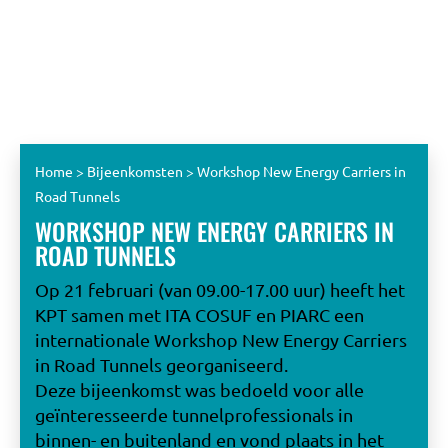
Home
>
Bijeenkomsten
>
Workshop New Energy Carriers in
Road Tunnels
WORKSHOP NEW ENERGY CARRIERS IN
ROAD TUNNELS
Op 21 februari (van 09.00-17.00 uur) heeft het
KPT samen met ITA COSUF en PIARC een
internationale Workshop New Energy Carriers
in Road Tunnels georganiseerd.
Deze bijeenkomst was bedoeld voor alle
geïnteresseerde tunnelprofessionals in
binnen- en buitenland en vond plaats in het