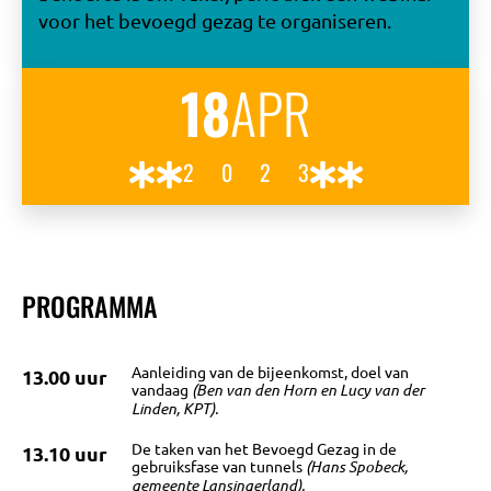
voor het bevoegd gezag te organiseren.
18
APR
2023
OVER
BIJEENKOMSTEN
PROGRAMMA
KENNISBANK
Aanleiding van de bijeenkomst, doel van
13.00 uur
vandaag
(Ben van den Horn en Lucy van der
Linden, KPT).
VRAGEN
De taken van het Bevoegd Gezag in de
13.10 uur
gebruiksfase van tunnels
(Hans Spobeck,
gemeente Lansingerland).