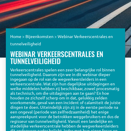
Home
>
Bijeenkomsten
>
Webinar Verkeerscentrales en
tunnelveiligheid
WEBINAR VERKEERSCENTRALES EN
TUNNELVEILIGHEID
Verkeerscentrales spelen een zeer belangrijke rol binnen
tunnelveiligheid. Daarom zijn we in dit webinar dieper
ingegaan op de rol van de wegverkeersleiders in een
verkeerscentrale. Wat zijn hun dagelijkse uitdagingen en
welke middelen hebben zij beschikbaar, zowel procesmatig
als technisch, om die uitdagingen aan te gaan? En hoe
houden ze zichzelf scherp om in dat, gelukkig zelden
voorkomende, geval van een incident of calamiteit de juiste
dingen te doen. Uiteindelijk zijn zij in de eerste periode na
een ongeval (periode van zelfredzaamheid) het enige
aanspreekpunt voor de betrokken weggebruikers en dus de
regisseur van tunnelveiligheid. Vanuit een landelijke en
stedelijke verkeerscentrale hebben de wegverkeersleiders
dit onderwerp nader belicht. Ieder met hun eigen focus en