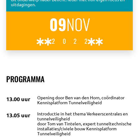
uitdagingen.
09
NOV
2022
PROGRAMMA
OVER
Opening door Ben van den Horn, coördinator
13.00 uur
Kennisplatform Tunnelveiligheid
BIJEENKOMSTEN
Introductie in het thema Verkeerscentrales en
13.05 uur
tunnelveiligheid
door Tom van Tintelen, expert tunneltechnische
KENNISBANK
installaties/civiele bouw Kennisplatform
Tunnelveiligheid