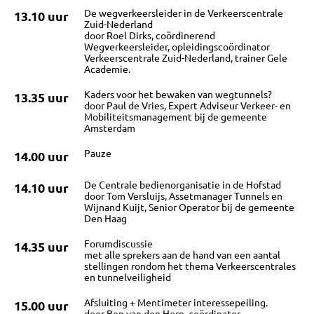
De wegverkeersleider in de Verkeerscentrale
13.10 uur
Zuid-Nederland
VRAGEN
door Roel Dirks, coördinerend
Wegverkeersleider, opleidingscoördinator
Verkeerscentrale Zuid-Nederland, trainer Gele
Academie.
CONTACT
Kaders voor het bewaken van wegtunnels?
13.35 uur
door Paul de Vries, Expert Adviseur Verkeer- en
Mobiliteitsmanagement bij de gemeente
Amsterdam
Pauze
14.00 uur
De Centrale bedienorganisatie in de Hofstad
14.10 uur
door Tom Versluijs, Assetmanager Tunnels en
Wijnand Kuijt, Senior Operator bij de gemeente
Den Haag
Forumdiscussie
14.35 uur
met alle sprekers aan de hand van een aantal
stellingen rondom het thema Verkeerscentrales
en tunnelveiligheid
Afsluiting + Mentimeter interessepeiling.
15.00 uur
door Ben van den Horn, coördinator