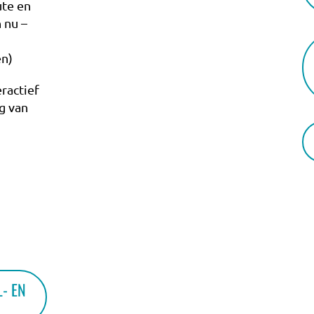
ute en
 nu –
KENNISBANK
n)
ractief
g van
VRAGEN
CONTACT
- EN