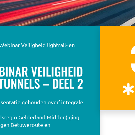
Webinar Veiligheid lightrail- en
BINAR VEILIGHEID
TUNNELS – DEEL 2
sentatie gehouden over’ integrale
dsregio Gelderland Midden) ging
ingen Betuweroute en