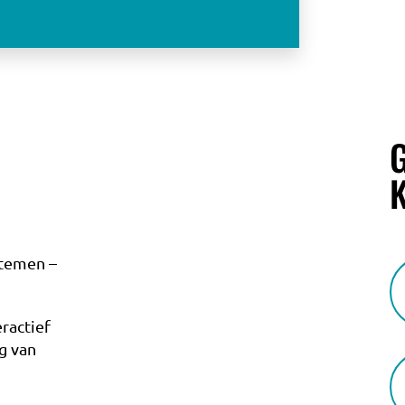
OVER
stemen –
ractief
BIJEENKOMSTEN
g van