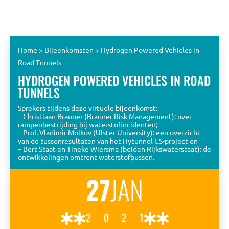
Home
>
Bijeenkomsten
>
Hydrogen Powered Vehicles in
Road Tunnels
HYDROGEN POWERED VEHICLES IN ROAD
TUNNELS
Sprekers tijdens deze virtuele bijeenkomst:
– Christiaan Brauner (Brauner Risk Management): over
rampenbestrijding bij waterstofincidenten;
– Prof. Vladimir Molkov (Ulster University): een overzicht
van de tussenresultaten van het Hytunnel CS-project en
– Bert Staat en Tineke Wiersma (beiden Rijkswaterstaat): de
ontwikkelingen omtrent waterstofbussen.
27
JAN
2021