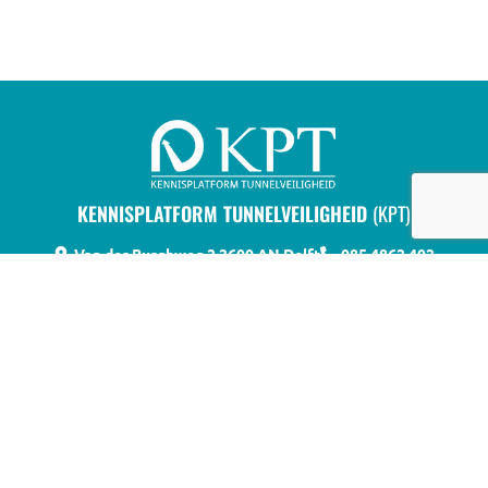
KENNISPLATFORM TUNNELVEILIGHEID
(KPT)
Van der Burghweg 2
2600 AN Delft
085 4862 402
info@kennisplatformtunnelveiligheid.nl
Heeft u als professional een vraag of wilt u informatie delen
over tunnels en tunnelveiligheid?
Dan bent u bij het
Kennisplatform Tunnelveiligheid (KPT) aan het juiste adres. Voor
het beantwoorden van uw vraag of voor het organiseren van een
kennisbijeenkomst, maken wij gebruik van eigen expertise en
ons binnen- en buitenlandse kennisnetwerk.