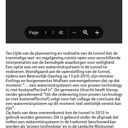
OVER
Ten tijde van de planvoering en realisatie van de tunnel liet de
BIJEENKOMSTEN
toenmalige wet- en regelgeving ruimte open voor verschillende
interpretaties van de benodigde waarborgen voor veiligheid.
Een optie was om een watermistsysteem in de tunnel te
realiseren. Voorafgaand aan de openstelling van de tunnel,
KENNISBANK
tijdens een Bestuurlijk Overleg op 13 juli 2010, zijn minister
Eurlings en burgemeester Wolfsen overeengekomen dat op dat
moment: “… een watermistsysteem: een non proven technology
is; niet kosteneffectief is”. De gemeente Utrecht heeft hierop
verder geredeneerd: “Uit die redenering (non proven technology
VRAGEN
en niet kosteneffectief) volgt voor het college de conclusie dat
een watermistsysteem op dit moment niet wettelijk vereist kan
zijn”.
Op basis van deze overeenkomst kon de tunnel in 2012 in
CONTACT
gebruik worden genomen. Dit is gebeurd onder de afspraak dat
indien een watermistsysteem in de toekomst beschouwd kan
worden als ‘proven technology’ en in de Leidsche Rijntunnel